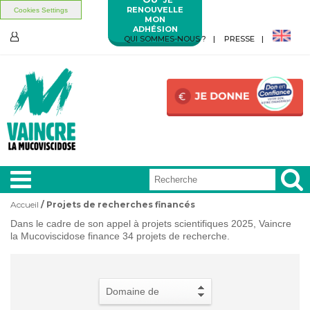
RENOUVELLE
Cookies Settings
MON
ADHÉSION
Aller au contenu principal
Aller au menu principal
QUI SOMMES-NOUS ?
PRESSE
ESPACE
MEMBRES
Accueil
/
Projets de recherches financés
Vous êtes ici
Dans le cadre de son appel à projets scientifiques 2025, Vaincre
A LA
UNE
la Mucoviscidose finance 34 projets de recherche.
VIVRE
AVEC
Domaine de