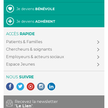
Je deviens
BÉNÉVOLE
Je deviens
ADHÉRENT
ACCÈS
RAPIDE
Patients & Familles
Chercheurs & soignants
Employeurs & acteurs sociaux
Espace Jeunes
NOUS
SUIVRE
Recevez la newsletter
"
Le Lien
".