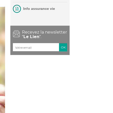
Info assurance vie
Recevez la newsletter
"
Le Lien
".
Courriel
*