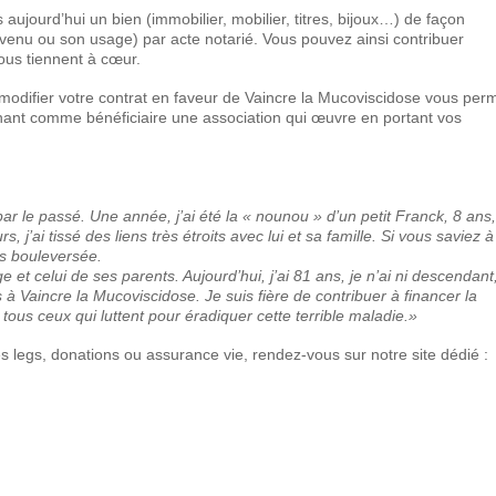
s aujourd’hui un bien (immobilier, mobilier, titres, bijoux…) de façon
evenu ou son usage) par acte notarié. Vous pouvez ainsi contribuer
vous tiennent à cœur.
modifier votre contrat en faveur de Vaincre la Mucoviscidose vous per
nant comme bénéficiaire une association qui œuvre en portant vos
 le passé. Une année, j’ai été la « nounou » d’un petit Franck, 8 ans,
s, j’ai tissé des liens très étroits avec lui et sa famille. Si vous saviez à
ais bouleversée.
e et celui de ses parents. Aujourd’hui, j’ai 81 ans, je n’ai ni descendant,
ns à Vaincre la Mucoviscidose. Je suis fière de contribuer à financer la
tous ceux qui luttent pour éradiquer cette terrible maladie.»
es legs, donations ou assurance vie, rendez-vous sur notre site dédié :