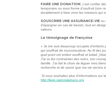
FAIRE UNE DONATION
, c’est confier dè
temporaire ou sous forme d’usufruit (son r
durablement à faire vivre les missions qui 
SOUSCRIRE UNE ASSURANCE-VIE
ou 
d’épargner en cas de besoin, tout en désig
valeurs.
Le témoignage de Françoise
« Je me suis beaucoup occupée d’enfants par
qui souffrait de mucoviscidose. Au fil des jour
quel point cet enfant souffrait et luttait, j’ét
J’ai vu les contraintes des soins, son courag
famille. J’ai fait le choix de léguer mes bie
recherche et de savoir que ma vie servira à 
Si vous souhaitez plus d’informations sur l
http://legs.vaincrelamuco.org