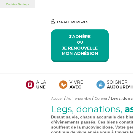
Cookies Settings
Aller au contenu principal
Aller au menu principal
ESPACE MEMBRES
J'ADHÈRE
OU
JE RENOUVELLE
MON ADHÉSION
A LA
VIVRE
SOIGNER
UNE
AVEC
AUJOURD'H
Accueil
/
Agir ensemble
/
Donner
/ Legs, dona
Vous êtes ici
Legs, donations,
a
Durant sa vie, chacun accumule des biens
d’évènements passés. Ces biens constit
souffrent de la mucoviscidose. Votre ge
continue de vivre après vous à travers l