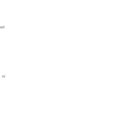
met
 ni