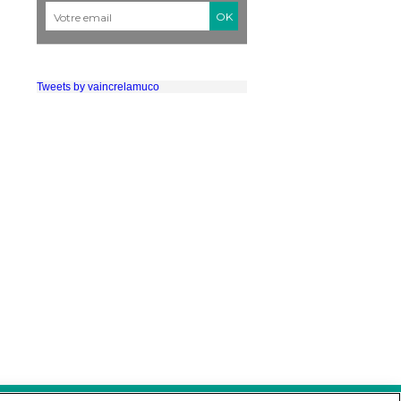
Courriel
*
Tweets by vaincrelamuco