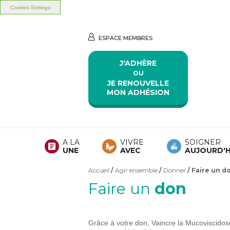
Cookies Settings
Aller au contenu principal
Aller au menu principal
ESPACE MEMBRES
J'ADHÈRE
OU
JE RENOUVELLE
MON ADHÉSION
A LA
VIVRE
SOIGNER
UNE
AVEC
AUJOURD'H
Accueil
/
Agir ensemble
/
Donner
/ Faire un d
Vous êtes ici
Faire un
don
Grâce à votre don, Vaincre la Mucoviscidos