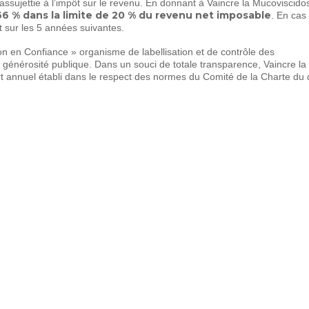
ssujettie à l’impôt sur le revenu. En donnant à Vaincre la Mucoviscido
6 % dans la limite de 20 % du revenu net imposable
. En cas
t sur les 5 années suivantes.
on en Confiance » organisme de labellisation et de contrôle des
a générosité publique. Dans un souci de totale transparence, Vaincre la
t annuel établi dans le respect des normes du Comité de la Charte du