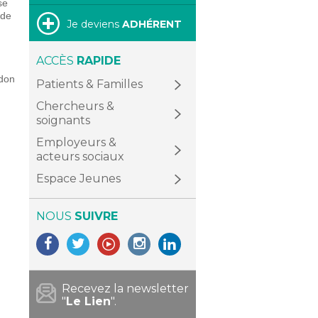
se
 de
Je deviens
ADHÉRENT
ACCÈS
RAPIDE
 don
Patients & Familles
Chercheurs &
soignants
Employeurs &
acteurs sociaux
Espace Jeunes
NOUS
SUIVRE
Recevez la newsletter
"
Le Lien
".