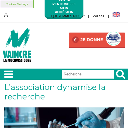
RENOUVELLE
Cookies Settings
MON
ADHÉSION
Aller au contenu principal
Aller au menu principal
QUI SOMMES-NOUS ?
PRESSE
ESPACE
MEMBRES
L’association dynamise la
A LA
UNE
recherche
VIVRE
AVEC