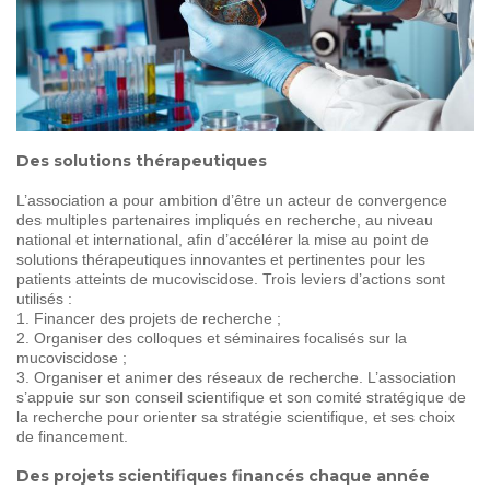
SOIGNER
AUJOURD'HUI
GUÉRIR
DEMAIN
AGIR
ENSEMBLE
Des solutions thérapeutiques
L’association a pour ambition d’être un acteur de convergence
des multiples partenaires impliqués en recherche, au niveau
60 ANS
DE COMBAT
national et international, afin d’accélérer la mise au point de
solutions thérapeutiques innovantes et pertinentes pour les
patients atteints de mucoviscidose. Trois leviers d’actions sont
utilisés :
1. Financer des projets de recherche ;
2. Organiser des colloques et séminaires focalisés sur la
mucoviscidose ;
3. Organiser et animer des réseaux de recherche. L’association
s’appuie sur son conseil scientifique et son comité stratégique de
la recherche pour orienter sa stratégie scientifique, et ses choix
de financement.
Des projets scientifiques financés chaque année