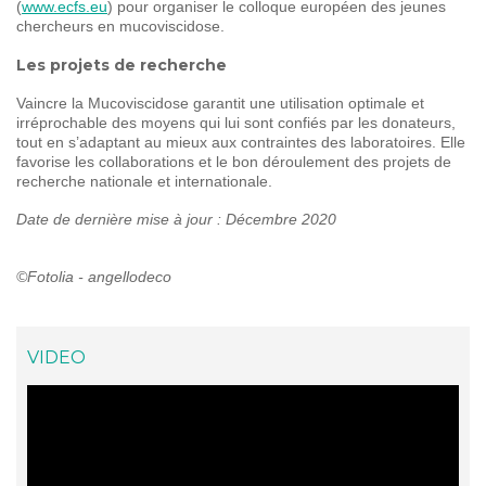
(
www.ecfs.eu
) pour organiser le colloque européen des jeunes
chercheurs en mucoviscidose.
Les projets de recherche
Vaincre la Mucoviscidose garantit une utilisation optimale et
irréprochable des moyens qui lui sont confiés par les donateurs,
tout en s’adaptant au mieux aux contraintes des laboratoires. Elle
favorise les collaborations et le bon déroulement des projets de
recherche nationale et internationale.
Date de dernière mise à jour : Décembre 2020
©Fotolia - angellodeco
VIDEO