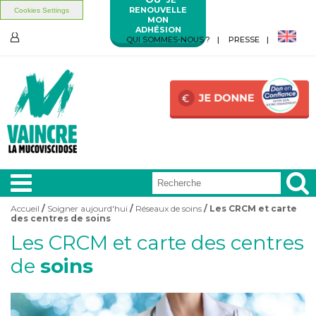
RENOUVELLE
Cookies Settings
MON
ADHÉSION
Aller au contenu principal
Aller au menu principal
QUI SOMMES-NOUS ?
PRESSE
ESPACE
MEMBRES
Accueil
/
Soigner aujourd'hui
/
Réseaux de soins
/ Les CRCM et carte
Vous êtes ici
des centres de soins
A LA
UNE
Les CRCM et carte des centres
de
soins
VIVRE
AVEC