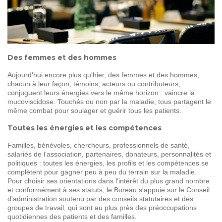
SOIGNER
AUJOURD'HUI
GUÉRIR
DEMAIN
Des femmes et des hommes
AGIR
ENSEMBLE
Aujourd'hui encore plus qu'hier, des femmes et des hommes,
chacun à leur façon, témoins, acteurs ou contributeurs,
conjuguent leurs énergies vers le même horizon : vaincre la
mucoviscidose. Touchés ou non par la maladie, tous partagent le
60 ANS
DE COMBAT
même combat pour soulager et guérir tous les patients.
Toutes les énergies et les compétences
Familles, bénévoles, chercheurs, professionnels de santé,
salariés de l’association, partenaires, donateurs, personnalités et
politiques : toutes les énergies, les profils et les compétences se
complètent pour gagner peu à peu du terrain sur la maladie.
Pour choisir ses orientations dans l'intérêt du plus grand nombre
et conformément à ses statuts, le Bureau s'appuie sur le Conseil
d'administration soutenu par des conseils statutaires et des
groupes de travail, qui sont au plus près des préoccupations
quotidiennes des patients et des familles.