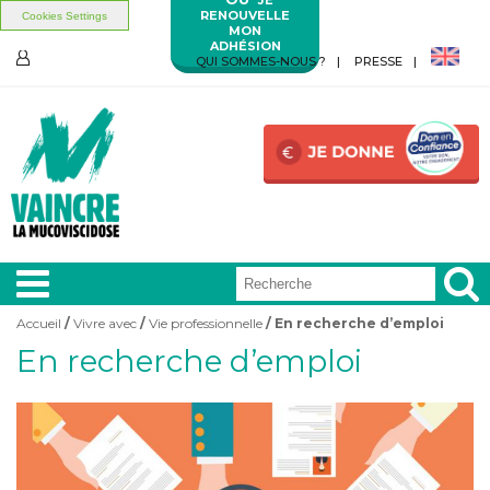
RENOUVELLE
Cookies Settings
MON
ADHÉSION
Aller au contenu principal
Aller au menu principal
QUI SOMMES-NOUS ?
PRESSE
ESPACE
MEMBRES
Accueil
/
Vivre avec
/
Vie professionnelle
/ En recherche d’emploi
Vous êtes ici
En recherche d’emploi
A LA
UNE
VIVRE
AVEC