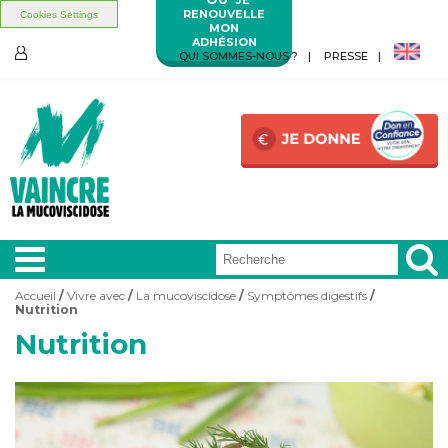
RENOUVELLE
Cookies Settings
MON
ADHÉSION
Aller au contenu principal
Aller au menu principal
QUI SOMMES-NOUS ?
PRESSE
ESPACE
MEMBRES
Accueil
/
Vivre avec
/
La mucoviscidose
/
Symptômes digestifs
/
Vous êtes ici
Nutrition
A LA
UNE
Nutrition
VIVRE
AVEC