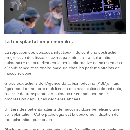
SOIGNER
AUJOURD'HUI
GUÉRIR
DEMAIN
AGIR
ENSEMBLE
La transplantation pulmonaire.
La répétition des épisodes infectieux induisent une destruction
progressive des tissus chez les patients. La transplantation
60 ANS
DE COMBAT
pulmonaire est actuellement la seule alternative de soins en cas
d’insuffisance respiratoire majeure chez les patients atteints de
mucoviscidose.
Grâce aux actions de l’Agence de la biomédecine (ABM), mais
également à une forte mobilisation des associations de patients,
l’activité de transplantation pulmonaire connait une nette
progression depuis ces dernières années.
Un tiers des patients atteints de mucoviscidose bénéficie d'une
transplantation. Cette pathologie est la deuxième indication de
transplantation pulmonaire.
Plusieurs travaux de recherche visent à améliorer les techniques