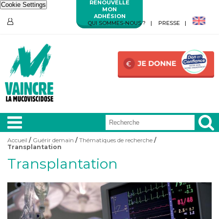
RENOUVELLE
Cookie Settings
MON
ADHÉSION
Aller au contenu principal
Aller au menu principal
QUI SOMMES-NOUS ?
PRESSE
ESPACE
MEMBRES
Accueil
/
Guérir demain
/
Thématiques de recherche
/
Vous êtes ici
Transplantation
A LA
UNE
Transplantation
VIVRE
AVEC