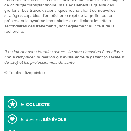
de chirurgie transplantatoire, mais également la qualité des
greffons. Les travaux scientifiques recherchant de nouvelles
stratégies capables d’empêcher le rejet de la greffe tout en
préservant le système immunitaire et en limitant les effets
secondaires des traitements, sont également au cœur de la
recherche.
*Les informations fournies sur ce site sont destinées à améliorer,
non à remplacer, la relation qui existe entre le patient (ou visiteur
du site) et les professionnels de santé.
© Fotolia - fivepointsix
Je
COLLECTE
Je deviens
BÉNÉVOLE