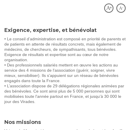
SOIGNER
AUJOURD'HUI
GUÉRIR
DEMAIN
Exigence, expertise, et bénévolat
• Le conseil d’administration est composé en priorité de parents et
AGIR
ENSEMBLE
de patients en attente de résultats concrets, mais également de
médecins, de chercheurs, de sympathisants, tous bénévoles.
Exigence de résultats et expertise sont au cœur de notre
organisation.
60 ANS
DE COMBAT
• Des professionnels salariés mettent en œuvre les actions au
service des 4 missions de l'association (guérir, soigner, vivre
mieux, sensibiliser). Ils s'appuient sur un réseau de bénévoles
engagés dans toute la France.
• L’association dispose de 29 délégations régionales animées par
des bénévoles. Ce sont ainsi plus de 5 000 personnes qui sont
mobilisées toute l'année partout en France, et jusqu'à 30 000 le
jour des Virades.
Nos missions