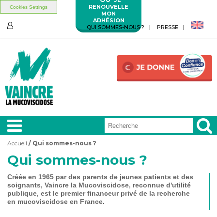
RENOUVELLE
Cookies Settings
MON
ADHÉSION
Aller au contenu principal
Aller au menu principal
QUI SOMMES-NOUS ?
PRESSE
ESPACE
MEMBRES
Accueil
/ Qui sommes-nous ?
Vous êtes ici
Qui sommes-nous ?
A LA
UNE
Créée en 1965 par des parents de jeunes patients et des
soignants, Vaincre la Mucoviscidose, reconnue d'utilité
VIVRE
AVEC
publique, est le premier financeur privé de la recherche
en mucoviscidose en France.