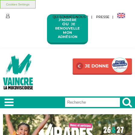
Cookies Settings
Aller au contenu principal
Aller au menu principal
QUI SOMMES-NOUS ?
PRESSE
J'ADHÈRE
ESPACE
OU
JE
MEMBRES
RENOUVELLE
MON
ADHÉSION
A LA
UNE