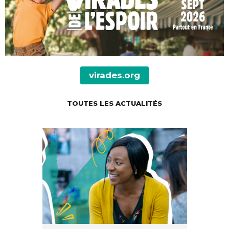
VIVRE
AVEC
SOIGNER
AUJOURD'HUI
virades.org
GUÉRIR
DEMAIN
TOUTES LES ACTUALITÉS
AGIR
ENSEMBLE
60 ANS
DE COMBAT