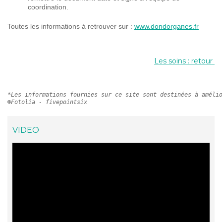
coordination.
Toutes les informations à retrouver sur :
www.dondorganes.fr
Les soins : retour
*Les informations fournies sur ce site sont destinées à améli
©Fotolia - fivepointsix
VIDEO