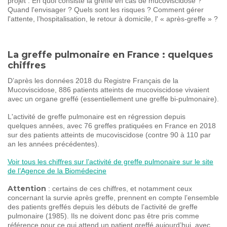
projet : En quoi consiste la greffe en cas de mucoviscidose ?
Quand l'envisager ? Quels sont les risques ? Comment gérer
l'attente, l’hospitalisation, le retour à domicile, l' « après-greffe » ?
La greffe pulmonaire en France : quelques
chiffres
D’après les données 2018 du Registre Français de la
Mucoviscidose, 886 patients atteints de mucoviscidose vivaient
avec un organe greffé (essentiellement une greffe bi-pulmonaire).
L'activité de greffe pulmonaire est en régression depuis
quelques années, avec 76 greffes pratiquées en France en 2018
sur des patients atteints de mucoviscidose (contre 90 à 110 par
an les années précédentes).
Voir tous les chiffres sur l’activité de greffe pulmonaire sur le site
de l’Agence de la Biomédecine
Attention
: certains de ces chiffres, et notamment ceux
concernant la survie après greffe, prennent en compte l’ensemble
des patients greffés depuis les débuts de l’activité de greffe
pulmonaire (1985). Ils ne doivent donc pas être pris comme
référence pour ce qui attend un patient greffé aujourd’hui, avec