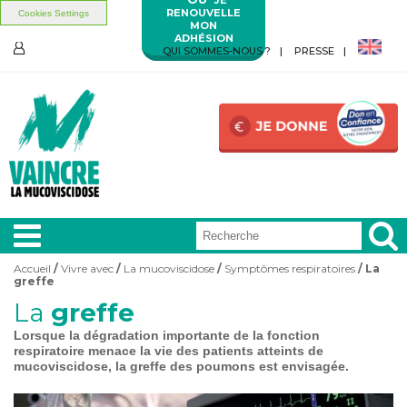
RENOUVELLE
Cookies Settings
MON
ADHÉSION
Aller au contenu principal
Aller au menu principal
QUI SOMMES-NOUS ?
PRESSE
ESPACE
MEMBRES
Accueil
/
Vivre avec
/
La mucoviscidose
/
Symptômes respiratoires
/ La
Vous êtes ici
greffe
A LA
UNE
La
greffe
Lorsque la dégradation importante de la fonction
respiratoire menace la vie des patients atteints de
VIVRE
AVEC
mucoviscidose, la greffe des poumons est envisagée.