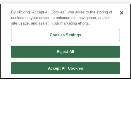
By clicking “Accept All Cookies”, you agree to the storing of
cookies on your device to enhance site navigation, analyze
site usage, and assist in our marketing efforts.
Cookies Settings
Reject All
Accept All Cookies
PLAN DU SITE
MENTIONS LÉGALES
DONNÉES PERSONNELLES
TRANSPARENCE FINANCIÈRE & COMITÉ DE LA CHARTE
CONTACT
Association Vaincre la Mucoviscidose - 181, rue de Tolbiac 75013 Paris - 01 40 78
91 91