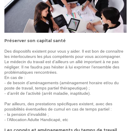
SOIGNER
AUJOURD'HUI
GUÉRIR
DEMAIN
Préserver son capital santé
AGIR
ENSEMBLE
Des dispositifs existent pour vous y aider. Il est bon de connaître
les interlocuteurs les plus compétents pour vous accompagner.
Le médecin du travail est d’ailleurs un allié important à ne pas
60 ANS
DE COMBAT
négliger. Il ne faudra pas hésiter à lui exprimer l’ensemble des
problématiques rencontrées.
En cas de :
- de besoin d’aménagements (aménagement horaire et/ou du
poste de travail, temps partiel thérapeutique) ;
- d’arrêt de l’activité (arrêt maladie, inaptitude).
Par ailleurs, des prestations spécifiques existent, avec des
possibilités éventuelles de cumul en cas de temps partiel :
- la pension d’invalidité ;
- l’Allocation Adulte Handicapé, etc
Les congés et aménagements du temps de travail