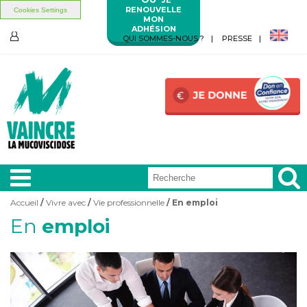
RENOUVELLE
Cookies Settings
MON
ADHÉSION
Aller au contenu principal
Aller au menu principal
QUI SOMMES-NOUS ?
PRESSE
ESPACE
MEMBRES
Accueil
/
Vivre avec
/
Vie professionnelle
/ En emploi
Vous êtes ici
En
emploi
A LA
UNE
VIVRE
AVEC