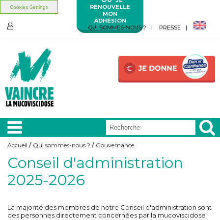
RENOUVELLE
Cookies Settings
MON
ADHÉSION
Aller au contenu principal
Aller au menu principal
QUI SOMMES-NOUS ?
PRESSE
ESPACE
MEMBRES
Vous êtes ici
Accueil
/
Qui sommes-nous ?
/
Gouvernance
Conseil d'administration
A LA
UNE
2025-2026
VIVRE
AVEC
La majorité des membres de notre Conseil d'administration sont
des personnes directement concernées par la mucoviscidose