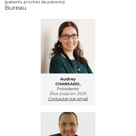
(patients, proches de patients).
SOIGNER
AUJOURD'HUI
Bureau
GUÉRIR
DEMAIN
AGIR
ENSEMBLE
60 ANS
DE COMBAT
Audrey
CHANSARD,
Présidente
É
lue jusqu'en 2026
Contacter par email