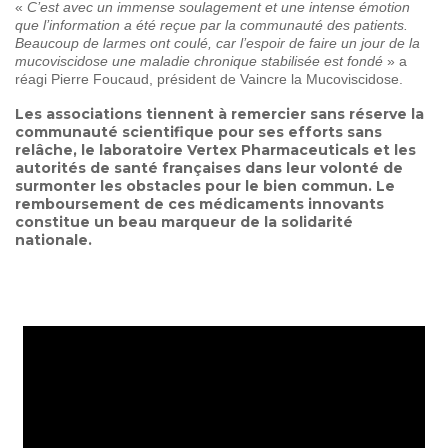
«
C’est avec un immense soulagement et une intense émotion
que l’information a été reçue par la communauté des patients.
Beaucoup de larmes ont coulé, car l’espoir de faire un jour de la
mucoviscidose une maladie chronique stabilisée est fondé
» a
réagi Pierre Foucaud, président de Vaincre la Mucoviscidose.
Les associations tiennent à remercier sans réserve la
communauté scientifique pour ses efforts sans
relâche, le laboratoire Vertex Pharmaceuticals et les
autorités de santé françaises dans leur volonté de
surmonter les obstacles pour le bien commun. Le
remboursement de ces médicaments innovants
constitue un beau marqueur de la solidarité
nationale.