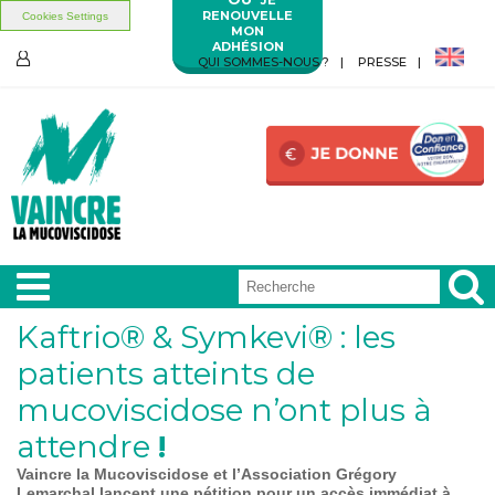
RENOUVELLE
Cookies Settings
MON
ADHÉSION
Aller au contenu principal
Aller au menu principal
QUI SOMMES-NOUS ?
PRESSE
ESPACE
MEMBRES
Kaftrio® & Symkevi® : les
A LA
UNE
patients atteints de
mucoviscidose n’ont plus à
VIVRE
AVEC
attendre
!
Vaincre la Mucoviscidose et l’Association Grégory
Lemarchal lancent une pétition pour un accès immédiat à