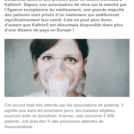
SOIGNER
AUJOURD'HUI
Kaftrio®. Depuis son autorisation de mise sur le marché par
l’Agence européenne du médicament, une grande majorité
des patients sont privés d’un traitement qui améliorerait
significativement leur santé. Cela ne peut plus durer,
GUÉRIR
DEMAIN
d’autant que Kaftrio® est désormais disponible dans plus
d’une dizaine de pays en Europe !
AGIR
ENSEMBLE
60 ANS
DE COMBAT
Cet accord était très attendu par les associations de patients. Il
signifie que dans les prochains jours, les malades éligibles
pourront enfin en bénéficier. A terme, cela concerne 5 000
patients, soit près des ¾ des personnes atteintes de
mucoviscidose.