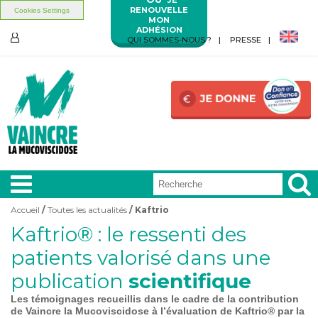
RENOUVELLE
Cookies Settings
MON
ADHÉSION
Aller au contenu principal
Aller au menu principal
QUI SOMMES-NOUS ?
PRESSE
ESPACE
MEMBRES
Accueil
/
Toutes les actualités
/ Kaftrio
Vous êtes ici
Kaftrio® : le ressenti des
A LA
UNE
patients valorisé dans une
publication
scientifique
VIVRE
AVEC
Les témoignages recueillis dans le cadre de la contribution
de Vaincre la Mucoviscidose à l’évaluation de Kaftrio® par la