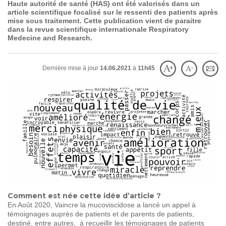
Haute autorité de santé (HAS) ont été valorisés dans un
SOIGNER
AUJOURD'HUI
article scientifique focalisé sur le ressenti des patients après
mise sous traitement. Cette publication vient de paraitre
dans la revue scientifique internationale Respiratory
Medecine and Research.
GUÉRIR
DEMAIN
Dernière mise à jour
14.06.2021
à
11h45
AGIR
ENSEMBLE
60 ANS
DE COMBAT
Comment est née cette idée d’article ?
En Août 2020, Vaincre la mucoviscidose a lancé un appel à
témoignages auprès de patients et de parents de patients,
destiné, entre autres, à recueillir les témoignages de patients