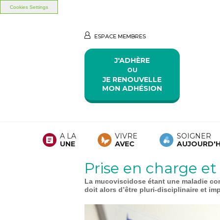
Cookies Settings
Aller au contenu principal
Aller au menu principal
ESPACE MEMBRES
J'ADHÈRE
OU
JE RENOUVELLE
MON ADHÉSION
A LA
VIVRE
SOIGNER
UNE
AVEC
AUJOURD'H
Prise en charge et
La mucoviscidose étant une maladie com
doit alors d’être pluri-disciplinaire et i