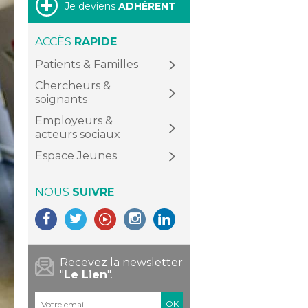
Je deviens
ADHÉRENT
ACCÈS
RAPIDE
Patients & Familles
Chercheurs &
soignants
Employeurs &
acteurs sociaux
Espace Jeunes
NOUS
SUIVRE
Recevez la newsletter
"
Le Lien
".
Courriel
*