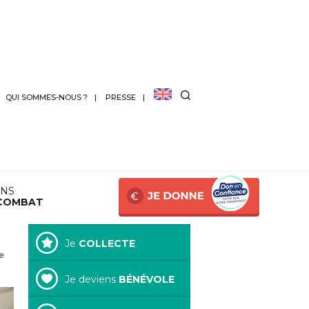
QUI SOMMES-NOUS ?
PRESSE
ANS
COMBAT
Je
COLLECTE
e
Je deviens
BÉNÉVOLE