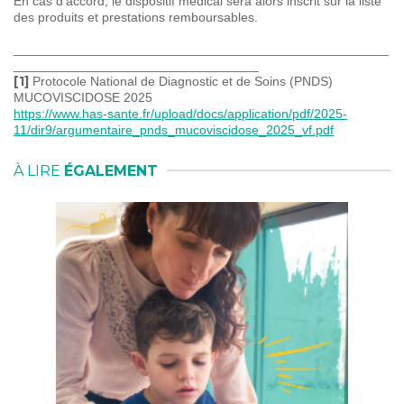
En cas d’accord, le dispositif médical sera alors inscrit sur la liste
des produits et prestations remboursables.
____________________________________________________
__________________________________
[1]
Protocole National de Diagnostic et de Soins (PNDS)
MUCOVISCIDOSE 2025
https://www.has-sante.fr/upload/docs/application/pdf/2025-
11/dir9/argumentaire_pnds_mucoviscidose_2025_vf.pdf
À LIRE
ÉGALEMENT