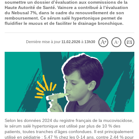
soumettre un dossier d’évaluation aux commissions de la
SOIGNER
AUJOURD'HUI
Haute Autorité de Santé. Vaincre a contribué à l’évaluation
du Nebusal 7%, dans le cadre du renouvellement de son
remboursement. Ce sérum salé hypertonique permet de
fluidifier le mucus et de faciliter le drainage bronchique.
GUÉRIR
DEMAIN
Dernière mise à jour
11.02.2026
à
13h30
AGIR
ENSEMBLE
60 ANS
DE COMBAT
Selon les données 2024 du registre français de la mucoviscidose,
le sérum salé hypertonique est utilisé par plus de 10 % des
patients, toutes tranches d’âges confondues. Il est principalement
utilisé en pédiatrie : 5,47 % chez les 0-14 ans, contre 2,44 % pour