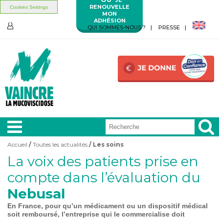
RENOUVELLE
Cookies Settings
MON
ADHÉSION
Aller au contenu principal
Aller au menu principal
QUI SOMMES-NOUS ?
PRESSE
ESPACE
MEMBRES
Accueil
/
Toutes les actualités
/ Les soins
Vous êtes ici
La voix des patients prise en
A LA
UNE
compte dans l’évaluation du
Nebusal
VIVRE
AVEC
En France, pour qu’un médicament ou un dispositif médical
soit remboursé, l’entreprise qui le commercialise doit