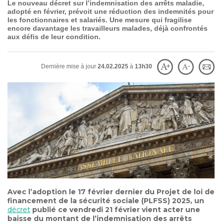
Le nouveau décret sur l’indemnisation des arrêts maladie,
SOIGNER
AUJOURD'HUI
adopté en février, prévoit une réduction des indemnités pour
les fonctionnaires et salariés. Une mesure qui fragilise
encore davantage les travailleurs malades, déjà confrontés
aux défis de leur condition.
GUÉRIR
DEMAIN
Dernière mise à jour
24.02.2025
à
13h30
AGIR
ENSEMBLE
60 ANS
DE COMBAT
Avec l’adoption le 17 février dernier du Projet de loi de
financement de la sécurité sociale (PLFSS) 2025, un
décret
publié ce vendredi 21 février vient acter une
baisse du montant de l’indemnisation des arrêts