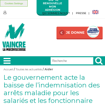
RENOUVELLE
Cookies Settings
MON
ADHÉSION
Aller au contenu principal
Aller au menu principal
QUI SOMMES-NOUS ?
PRESSE
ESPACE
MEMBRES
Accueil
/
Toutes les actualités
/ Aider
Vous êtes ici
​Le gouvernement acte la
A LA
UNE
baisse de l’indemnisation des
arrêts maladie pour les
VIVRE
AVEC
salariés et les fonctionnaire