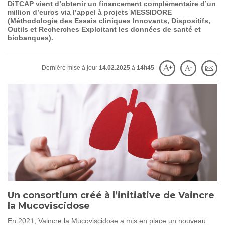
DiTCAP vient d’obtenir un financement complémentaire d’un
SOIGNER
AUJOURD'HUI
million d’euros via l’appel à projets MESSIDORE
(Méthodologie des Essais cliniques Innovants, Dispositifs,
Outils et Recherches Exploitant les données de santé et
biobanques).
GUÉRIR
DEMAIN
Dernière mise à jour
14.02.2025
à
14h45
AGIR
ENSEMBLE
60 ANS
DE COMBAT
Un consortium créé à l’initiative de Vaincre
la Mucoviscidose
En 2021, Vaincre la Mucoviscidose a mis en place un nouveau