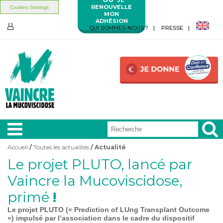
RENOUVELLE
Cookies Settings
MON
ADHÉSION
Aller au contenu principal
Aller au menu principal
QUI SOMMES-NOUS ?
PRESSE
ESPACE
MEMBRES
Accueil
/
Toutes les actualités
/ Actualité
Vous êtes ici
Le projet PLUTO, lancé par
A LA
UNE
Vaincre la Mucoviscidose,
primé
!
VIVRE
AVEC
Le projet PLUTO (« Prediction of LUng Transplant Outcome
») impulsé par l’association dans le cadre du dispositif