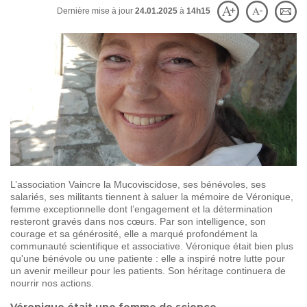
SOIGNER
AUJOURD'HUI
Dernière mise à jour
24.01.2025
à
14h15
GUÉRIR
DEMAIN
AGIR
ENSEMBLE
60 ANS
DE COMBAT
L’association Vaincre la Mucoviscidose, ses bénévoles, ses
salariés, ses militants tiennent à saluer la mémoire de Véronique,
femme exceptionnelle dont l’engagement et la détermination
resteront gravés dans nos cœurs. Par son intelligence, son
courage et sa générosité, elle a marqué profondément la
communauté scientifique et associative. Véronique était bien plus
qu'une bénévole ou une patiente : elle a inspiré notre lutte pour
un avenir meilleur pour les patients. Son héritage continuera de
nourrir nos actions.
Véronique était une femme de science.