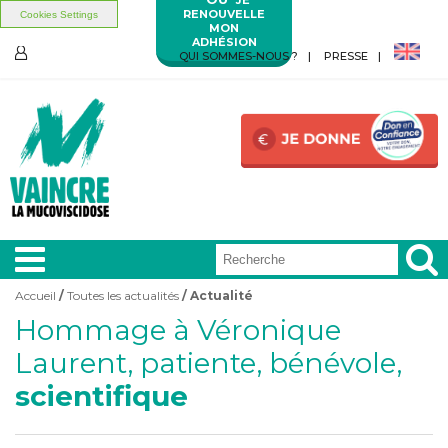
RENOUVELLE
Cookies Settings
MON
ADHÉSION
Aller au contenu principal
Aller au menu principal
QUI SOMMES-NOUS ?
PRESSE
ESPACE
MEMBRES
Accueil
/
Toutes les actualités
/ Actualité
Vous êtes ici
Hommage à Véronique
A LA
UNE
Laurent, patiente, bénévole,
scientifique
VIVRE
AVEC