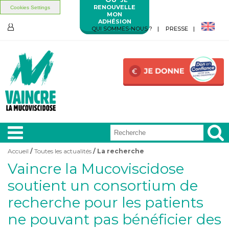
RENOUVELLE
Cookies Settings
MON
ADHÉSION
Aller au contenu principal
Aller au menu principal
QUI SOMMES-NOUS ?
PRESSE
ESPACE
MEMBRES
Accueil
/
Toutes les actualités
/ La recherche
Vous êtes ici
Vaincre la Mucoviscidose
A LA
UNE
soutient un consortium de
recherche pour les patients
VIVRE
AVEC
ne pouvant pas bénéficier des