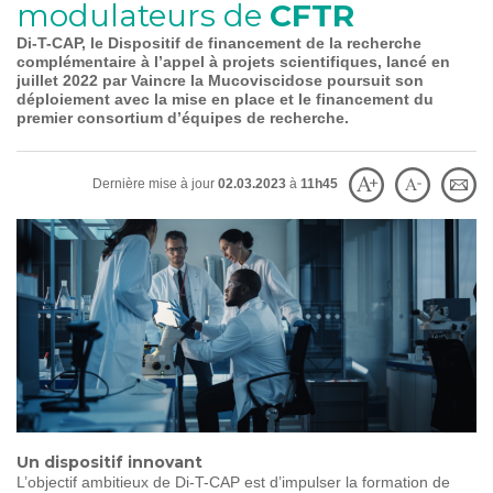
modulateurs de
CFTR
SOIGNER
AUJOURD'HUI
Di-T-CAP, le Dispositif de financement de la recherche
complémentaire à l’appel à projets scientifiques, lancé en
juillet 2022 par Vaincre la Mucoviscidose poursuit son
GUÉRIR
DEMAIN
déploiement avec la mise en place et le financement du
premier consortium d’équipes de recherche.
AGIR
ENSEMBLE
Dernière mise à jour
02.03.2023
à
11h45
60 ANS
DE COMBAT
Un dispositif innovant
L’objectif ambitieux de Di-T-CAP est d’impulser la formation de