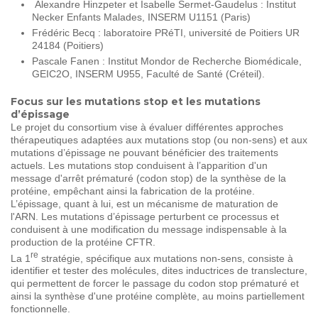
Alexandre Hinzpeter et Isabelle Sermet-Gaudelus : Institut
Necker Enfants Malades, INSERM U1151 (Paris)
Frédéric Becq : laboratoire PRéTI, université de Poitiers UR
24184 (Poitiers)
Pascale Fanen : Institut Mondor de Recherche Biomédicale,
GEIC2O, INSERM U955, Faculté de Santé (Créteil).
Focus sur les mutations stop et les mutations
d’épissage
Le projet du consortium vise à évaluer différentes approches
thérapeutiques adaptées aux mutations stop (ou non-sens) et aux
mutations d’épissage ne pouvant bénéficier des traitements
actuels. Les mutations stop conduisent à l’apparition d'un
message d'arrêt prématuré (codon stop) de la synthèse de la
protéine, empêchant ainsi la fabrication de la protéine.
L’épissage, quant à lui, est un mécanisme de maturation de
l'ARN. Les mutations d’épissage perturbent ce processus et
conduisent à une modification du message indispensable à la
production de la protéine CFTR.
re
La 1
stratégie, spécifique aux mutations non-sens, consiste à
identifier et tester des molécules, dites inductrices de translecture,
qui permettent de forcer le passage du codon stop prématuré et
ainsi la synthèse d'une protéine complète, au moins partiellement
fonctionnelle.