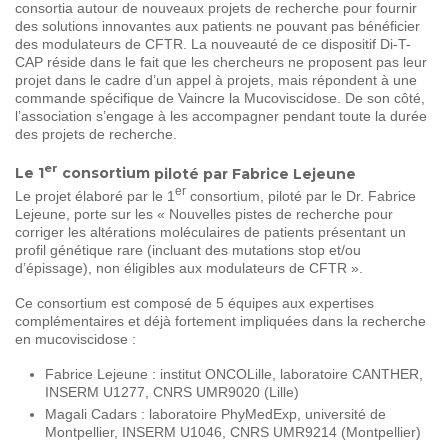
consortia autour de nouveaux projets de recherche pour fournir
des solutions innovantes aux patients ne pouvant pas bénéficier
des modulateurs de CFTR. La nouveauté de ce dispositif Di-T-
CAP réside dans le fait que les chercheurs ne proposent pas leur
projet dans le cadre d’un appel à projets, mais répondent à une
commande spécifique de Vaincre la Mucoviscidose. De son côté,
l’association s’engage à les accompagner pendant toute la durée
des projets de recherche.
er
Le 1
consortium
piloté par Fabrice Lejeune
er
Le projet élaboré par le 1
consortium, piloté par le Dr. Fabrice
Lejeune, porte sur les « Nouvelles pistes de recherche pour
corriger les altérations moléculaires de patients présentant un
profil génétique rare (incluant des mutations stop et/ou
d’épissage), non éligibles aux modulateurs de CFTR ».
Ce consortium est composé de 5 équipes aux expertises
complémentaires et déjà fortement impliquées dans la recherche
en mucoviscidose :
Fabrice Lejeune : institut ONCOLille, laboratoire CANTHER,
INSERM U1277, CNRS UMR9020 (Lille)
Magali Cadars : laboratoire PhyMedExp, université de
Montpellier, INSERM U1046, CNRS UMR9214 (Montpellier)