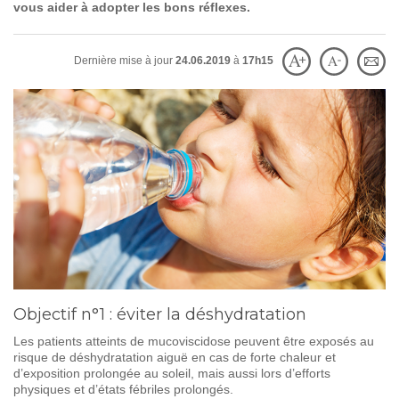
vous aider à adopter les bons réflexes.
SOIGNER
AUJOURD'HUI
Dernière mise à jour
24.06.2019
à
17h15
GUÉRIR
DEMAIN
AGIR
ENSEMBLE
60 ANS
DE COMBAT
Objectif n°1 : éviter la déshydratation
Les patients atteints de mucoviscidose peuvent être exposés au
risque de déshydratation aiguë en cas de forte chaleur et
d’exposition prolongée au soleil, mais aussi lors d’efforts
physiques et d’états fébriles prolongés.