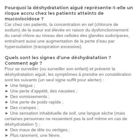
Pourquoi la déshydratation aiguë représente-t-elle un
risque accru chez les patients atteints de
mucoviscidose ?
Car chez ces patients, la concentration en sel (chlorure de
sodium) de la sueur est élevée en raison du dysfonctionnement
du canal chlore au niveau des cellules des glandes sudoripares,
entraînant aussi une augmentation de la perte d’eau par
hypersudation (transpiration excessive).
Quels sont les signes d’une déshydratation ?
Comment agir ?
Pour se surveiller (ou surveiller son enfant) et prévenir la
déshydratation aiguë, les symptômes à prendre en considération
sont les suivants (un seul signe suffit pour alerter) :
► Une fatigue ;
► Une perte d’appétit, des nausées ;
► Des vomissements ;
► Une perte de poids rapide ;
► Des crampes ;
► Une sensation inhabituelle de soif, une langue sèche (mais
certaines personnes ne ressentent pas la soif même en cas de
déshydratation !) ;
► Des maux de tête ou vertiges ;
► Plus rarement, une fièvre.