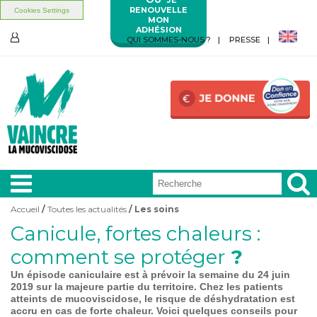
RENOUVELLE
Cookies Settings
MON
ADHÉSION
Aller au contenu principal
Aller au menu principal
QUI SOMMES-NOUS ?
PRESSE
ESPACE
MEMBRES
Accueil
/
Toutes les actualités
/ Les soins
Vous êtes ici
Canicule, fortes chaleurs :
A LA
UNE
comment se protéger
?
Un épisode caniculaire est à prévoir la semaine du 24 juin
VIVRE
AVEC
2019 sur la majeure partie du territoire. Chez les patients
atteints de mucoviscidose, le risque de déshydratation est
accru en cas de forte chaleur. Voici quelques conseils pour