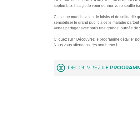
La Virade de l’espoir est un événement annuel fest
septembre. Il s’agit de venir donner votre souffle (
C’est une manifestation de loisirs et de solidarité 
sensibiliser le grand public à cette maladie partout
Venez partager avec nous une grande journée de so
Cliquez sur " Découvrez le programme détaillé" pou
Nous vous attendons très nombreux !
DÉCOUVREZ
LE PROGRAMM