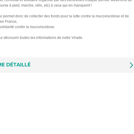
if, convivial et solidaire organisé par des bénévoles chaque dernier week-end de
course à pied, marche, vélo, etc) à ceux qui en manquent !
qui permet donc de collecter des fonds pour la lutte contre la mucoviscidose et de
 en France,
lidarité contre la mucoviscidose.
r découvrir toutes les informations de notre Virade.
E DÉTAILLÉ