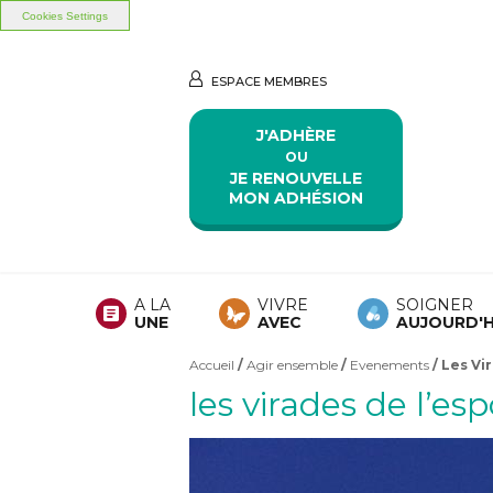
Cookies Settings
Aller au contenu principal
Aller au menu principal
ESPACE MEMBRES
J'ADHÈRE
OU
JE RENOUVELLE
MON ADHÉSION
A LA
VIVRE
SOIGNER
UNE
AVEC
AUJOURD'H
Accueil
/
Agir ensemble
/
Evenements
/ Les Vi
Vous êtes ici
les virades de l’esp