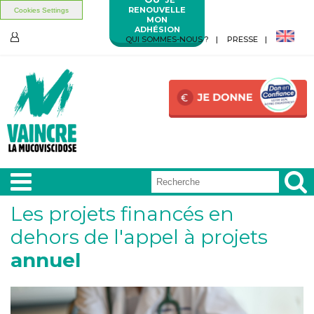
RENOUVELLE
Cookies Settings
MON
ADHÉSION
Aller au contenu principal
Aller au menu principal
QUI SOMMES-NOUS ?
PRESSE
ESPACE
MEMBRES
Les projets financés en
A LA
UNE
dehors de l'appel à projets
annuel
VIVRE
AVEC