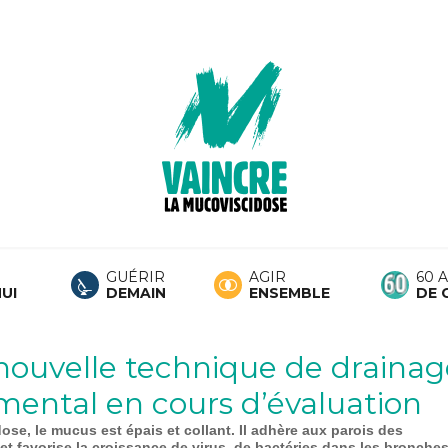
GUÉRIR
AGIR
60 
UI
DEMAIN
ENSEMBLE
DE 
nouvelle technique de drainag
mental en cours d’évaluation
ose, le mucus est épais et collant. Il adhère aux parois des
 et favorise la croissance de virus, de bactéries dans les bronche