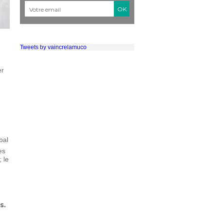
Courriel
*
Tweets by vaincrelamuco
er
bal
es
 le
s.