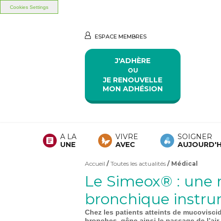
Cookies Settings
Aller au contenu principal
Aller au menu principal
ESPACE MEMBRES
J'ADHÈRE
OU
JE RENOUVELLE
MON ADHÉSION
A LA
VIVRE
SOIGNER
UNE
AVEC
AUJOURD'H
Accueil
/
Toutes les actualités
/ Médical
Vous êtes ici
Le Simeox® : une 
bronchique instru
​Chez les patients atteints de mucoviscid
bronches, gêne ainsi le passage de l’air