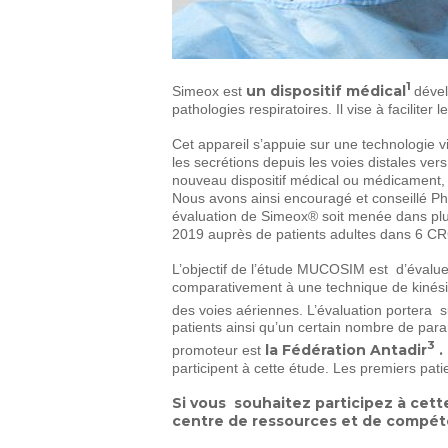
1
un dispositif médical
Simeox est
dével
pathologies respiratoires. Il vise à facilite
Cet appareil s’appuie sur une technologie vi
les secrétions depuis les voies distales ve
nouveau dispositif médical ou médicament, la p
Nous avons ainsi encouragé et conseillé Phy
évaluation de Simeox® soit menée dans pl
2019 auprès de patients adultes dans 6 CRC
L’objectif de l’étude MUCOSIM est d’évalu
comparativement à une technique de kinési
des voies aériennes. L’évaluation portera 
patients ainsi qu’un certain nombre de par
3
la Fédération Antadir
.
promoteur est
participent à cette étude. Les premiers patie
Si vous souhaitez participez à cett
centre de ressources et de compéte