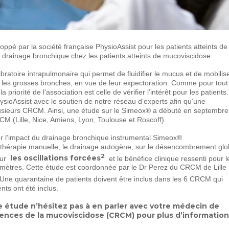
oppé par la société française PhysioAssist pour les patients atteints de
r le drainage bronchique chez les patients atteints de mucoviscidose.
bratoire intrapulmonaire qui permet de fluidifier le mucus et de mobilis
rs les grosses bronches, en vue de leur expectoration. Comme pour tout
riorité de l’association est celle de vérifier l’intérêt pour les patients.
sioAssist avec le soutien de notre réseau d’experts afin qu’une
usieurs CRCM. Ainsi, une étude sur le Simeox® a débuté en septembre
M (Lille, Nice, Amiens, Lyon, Toulouse et Roscoff).
er l’impact du drainage bronchique instrumental Simeox®
thérapie manuelle, le drainage autogène, sur le désencombrement glo
2
les oscillations forcées
sur
et le bénéfice clinique ressenti pour l
amètres. Cette étude est coordonnée par le Dr Perez du CRCM de Lille ;
Une quarantaine de patients doivent être inclus dans les 6 CRCM qui
nts ont été inclus.
e étude n’hésitez pas à en parler avec votre médecin de
nces de la mucoviscidose (CRCM) pour plus d’information