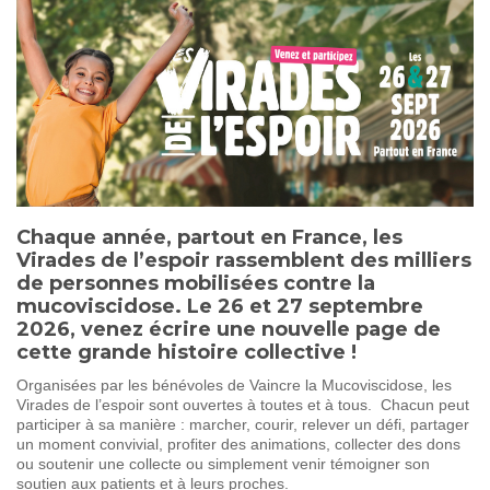
SOIGNER
AUJOURD'HUI
GUÉRIR
DEMAIN
AGIR
ENSEMBLE
60 ANS
DE COMBAT
Chaque année, partout en France, les
Virades de l’espoir rassemblent des milliers
de personnes mobilisées contre la
mucoviscidose. Le 26 et 27 septembre
2026, venez écrire une nouvelle page de
cette grande histoire collective !
Organisées par les bénévoles de Vaincre la Mucoviscidose, les
Virades de l’espoir sont ouvertes à toutes et à tous. Chacun peut
participer à sa manière : marcher, courir, relever un défi, partager
un moment convivial, profiter des animations, collecter des dons
ou soutenir une collecte ou simplement venir témoigner son
soutien aux patients et à leurs proches.