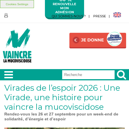
RENOUVELLE
Cookies Settings
MON
ADHÉSION
Aller au contenu principal
Aller au menu principal
QUI SOMMES-NOUS ?
PRESSE
ESPACE
MEMBRES
Virades de l’espoir 2026 : Une
A LA
UNE
Virade, une histoire pour
vaincre la mucoviscidose
VIVRE
AVEC
​Rendez-vous les 26 et 27 septembre pour un week-end de
solidarité, d’énergie et d’espoir